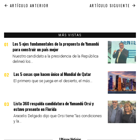
Navegación
ARTÍCULO ANTERIOR
ARTÍCULO SIGUIENTE
de
entradas
MÁS VISTAS
Los 5 ejes fundamentales de la propuesta de Yamandú
01
para construir un país mejor
Nuestro candidato a la presidencia de la República
delineó los…
Las 5 cosas que hacen único al Mundial de Qatar
02
El primero que se juega en el desierto, el más…
Lista 360 respalda candidatura de Yamandú Orsi y
03
estuvo presente en Florida
Aracelis Delgado dijo que Orsi tiene “las condiciones
y la…
Ultimas Noticias