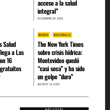
acceso a la salud
integral”
DICIEMBRE 29, 2023
MUNDO
/
NACIONALES
s Salud
The New York Times
llega a Las
sobre crisis hídrica:
on 16
Montevideo quedó
 gratuitos
“casi seca” y ha sido
un golpe “duro”
3
AGOSTO 16, 2023
MÁS VISTAS