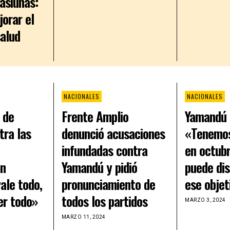
asiunas:
orar el
salud
NACIONALES
NACIONALES
 de
Frente Amplio
Yamandú 
tra las
denunció acusaciones
«Tenemos
infundadas contra
en octubr
En
Yamandú y pidió
puede dis
ale todo,
pronunciamiento de
ese objet
er todo»
todos los partidos
MARZO 3, 2024
MARZO 11, 2024