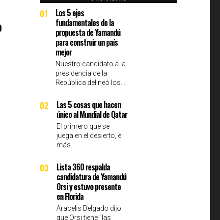
Los 5 ejes
01
fundamentales de la
o
propuesta de Yamandú
para construir un país
mejor
Nuestro candidato a la
presidencia de la
República delineó los…
Las 5 cosas que hacen
02
único al Mundial de Qatar
El primero que se
juega en el desierto, el
más…
Lista 360 respalda
03
candidatura de Yamandú
Orsi y estuvo presente
en Florida
Aracelis Delgado dijo
que Orsi tiene “las