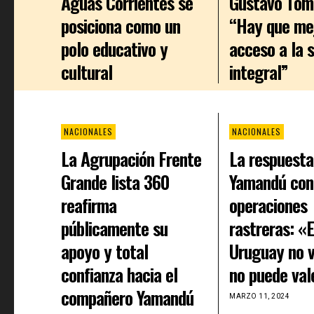
Aguas Corrientes se
Gustavo Tom
posiciona como un
“Hay que mej
polo educativo y
acceso a la 
cultural
integral”
NACIONALES
NACIONALES
La Agrupación Frente
La respuesta
Grande lista 360
Yamandú con
reafirma
operaciones
públicamente su
rastreras: «
apoyo y total
Uruguay no v
confianza hacia el
no puede val
compañero Yamandú
MARZO 11, 2024