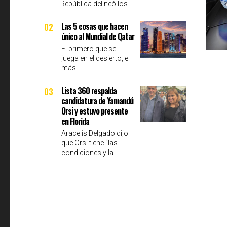
República delineó los…
Las 5 cosas que hacen
02
único al Mundial de Qatar
El primero que se
juega en el desierto, el
más…
Lista 360 respalda
03
candidatura de Yamandú
Orsi y estuvo presente
en Florida
Aracelis Delgado dijo
que Orsi tiene “las
condiciones y la…