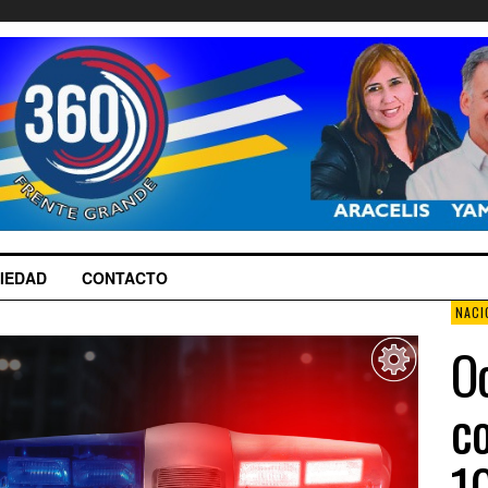
IEDAD
CONTACTO
NACI
O
c
10