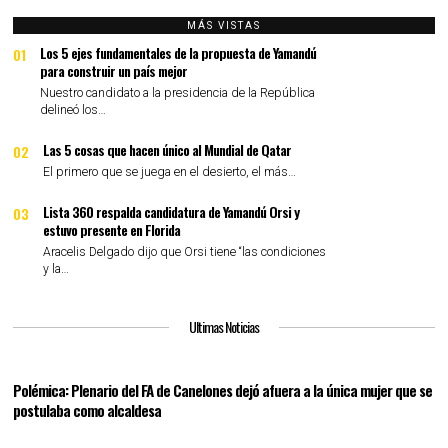
entradas
MÁS VISTAS
Los 5 ejes fundamentales de la propuesta de Yamandú
01
para construir un país mejor
Nuestro candidato a la presidencia de la República
delineó los…
Las 5 cosas que hacen único al Mundial de Qatar
02
El primero que se juega en el desierto, el más…
Lista 360 respalda candidatura de Yamandú Orsi y
03
estuvo presente en Florida
Aracelis Delgado dijo que Orsi tiene “las condiciones
y la…
Ultimas Noticias
Polémica: Plenario del FA de Canelones dejó afuera a la única mujer que se
postulaba como alcaldesa