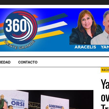
IEDAD
CONTACTO
NACI
Y
ov
Tr