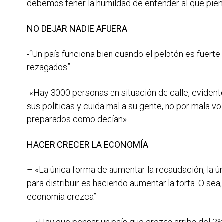
debemos tener la humildad de entender al que piens
NO DEJAR NADIE AFUERA
-“Un país funciona bien cuando el pelotón es fuert
rezagados”.
-«Hay 3000 personas en situación de calle, eviden
sus políticas y cuida mal a su gente, no por mala v
preparados como decían».
HACER CRECER LA ECONOMÍA
– «La única forma de aumentar la recaudación, la 
para distribuir es haciendo aumentar la torta. O se
economía crezca”
– «Hay que pensar un país que crezca arriba del 3% y