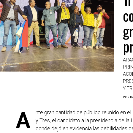
c
g
p
ARA
PRI
ACO
PRE
Y TR
POR
I
A
nte gran cantidad de público reunido en el 
y Tres, el candidato a la presidencia de la
donde dejó en evidencia las debilidades de