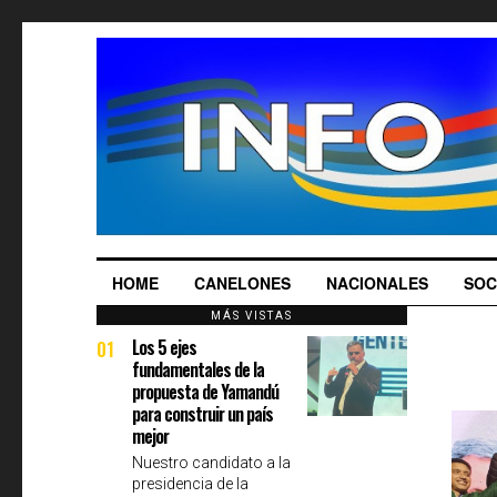
HOME
CANELONES
NACIONALES
SOC
MÁS VISTAS
Los 5 ejes
01
fundamentales de la
propuesta de Yamandú
para construir un país
mejor
Nuestro candidato a la
presidencia de la