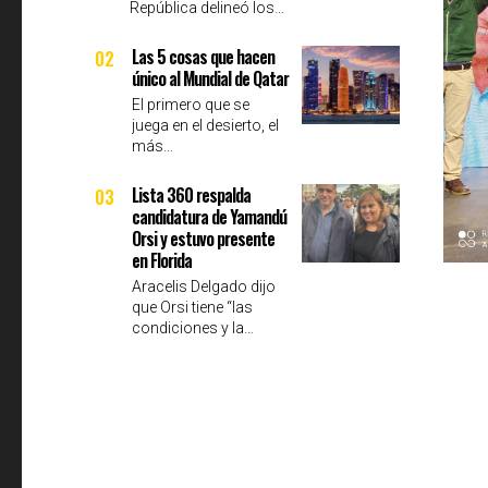
República delineó los…
Las 5 cosas que hacen
02
único al Mundial de Qatar
El primero que se
juega en el desierto, el
más…
Lista 360 respalda
03
candidatura de Yamandú
Orsi y estuvo presente
en Florida
Aracelis Delgado dijo
que Orsi tiene “las
condiciones y la…