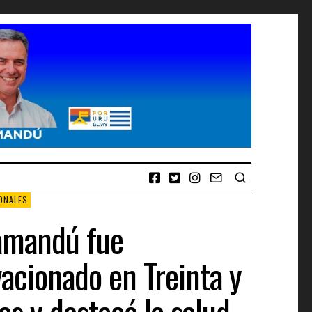
ONALES
amandú fue
acionado en Treinta y
es y destacó la salud